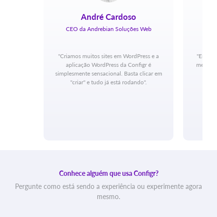
André Cardoso
CEO da Andrebian Soluções Web
"Criamos muitos sites em WordPress e a
"Era mu
aplicação WordPress da Configr é
melhor c
simplesmente sensacional. Basta clicar em
"criar" e tudo já está rodando".
Conhece alguém que usa Configr?
Pergunte como está sendo a experiência ou experimente agora
mesmo.