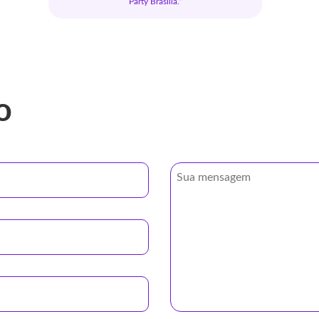
Party Brasília.”
o