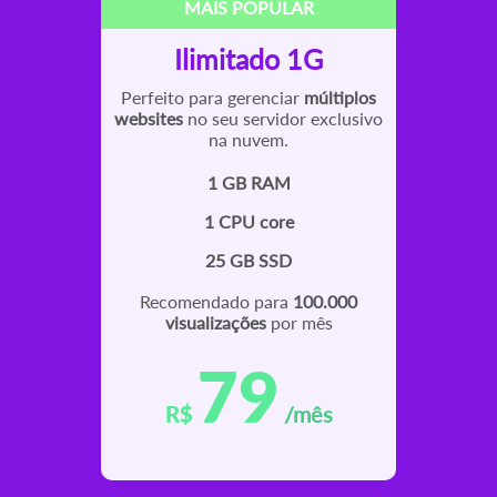
MAIS POPULAR
Ilimitado 1G
Perfeito para gerenciar
múltiplos
websites
no seu servidor exclusivo
na nuvem.
1 GB RAM
1 CPU core
25 GB SSD
Recomendado para
100.000
visualizações
por mês
79
R$
/mês