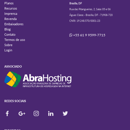
Planos
Brasília, DF
Recursos
Rua das Pitangueiras, 2, Salas 05 e 06
Imprensa
Águas Claras - Brasília, DF - 71908-720
Revenda
CNPJ: 19.248.570/0001-23
Embaixadores
Blog
Contato
+55 61 9 9599-7715
Termos de uso
Sobre
Login
ASSOCIADO
REDES SOCIAIS